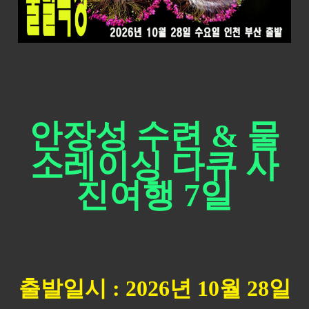
안장성 수련 & 물
소레이싱 다큐 사
진여행 7일
출발일시 : 2026년 10월 28일