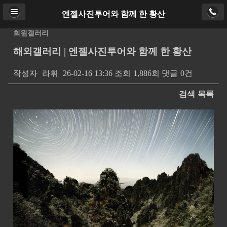
엔젤사진투어와 함께 한 황산
Home
로그인
PC버전
회원갤러리
해외갤러리 | 엔젤사진투어와 함께 한 황산
Copyright ⓒ
http://ajtour.kr
. All rights reserved.
작성자
라휘
26-02-16 13:36
조회
1,886회
댓글
0건
검색
목록
본문