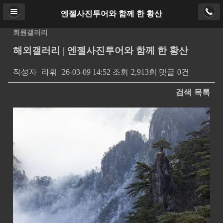
엔젤사진투어와 함께 한 황산
Home
로그인
PC버전
회원갤러리
해외갤러리 | 엔젤사진투어와 함께 한 황산
Copyright ⓒ
http://ajtour.kr
. All rights reserved.
작성자
라휘
26-03-09 14:52
조회
2,913회
댓글
0건
검색
목록
본문